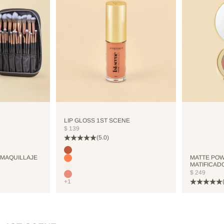
LIP GLOSS 1ST SCENE
PRECIO DE OFERTA
$ 139
(5.0)
Color
COCO
 MAQUILLAJE
MATTE POW
CORALHAZE
MATIFICAD
COOLICE
PRECIO DE
$ 249
BRIGHTPINK
+1