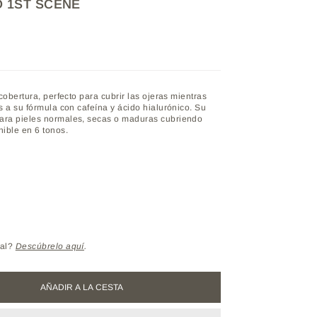
 1ST SCENE
 cobertura, perfecto para cubrir las ojeras mientras
s a su fórmula con cafeína y ácido hialurónico. Su
ara pieles normales, secas o maduras cubriendo
ible en 6 tonos.
NNAMON
eal?
Descúbrelo aquí
.
AÑADIR A LA CESTA