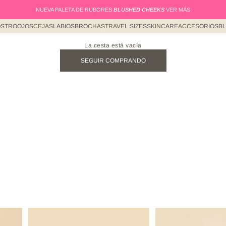
NUEVA PALETA DE RUBORES
BLUSHED CHEEKS
VER MÁS
STRO
OJOS
CEJAS
LABIOS
BROCHAS
TRAVEL SIZES
SKINCARE
ACCESORIOS
B
La cesta está vacía
SEGUIR COMPRANDO