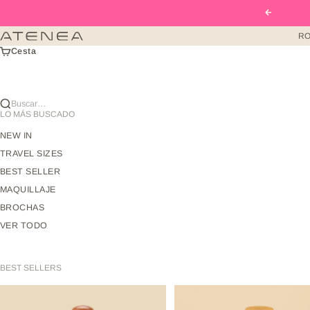
Ir al contenido
Anterior
RO
Atenea Beauty mx
Cesta
Buscar…
LO MÁS BUSCADO
NEW IN
TRAVEL SIZES
BEST SELLER
MAQUILLAJE
BROCHAS
VER TODO
BEST SELLERS