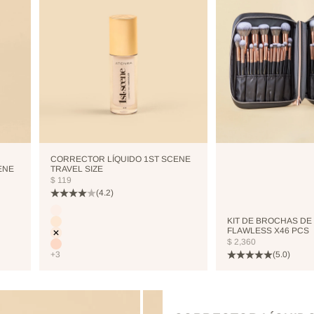
CORRECTOR LÍQUIDO 1ST SCENE
ENE
TRAVEL SIZE
PRECIO DE OFERTA
$ 119
(4.2)
Color
CUTCREASE
KIT DE BROCHAS DE
NEUTRALIZER
FLAWLESS X46 PCS
VANILLA
PRECIO DE OFERTA
$ 2,360
NUDE
(5.0)
+3