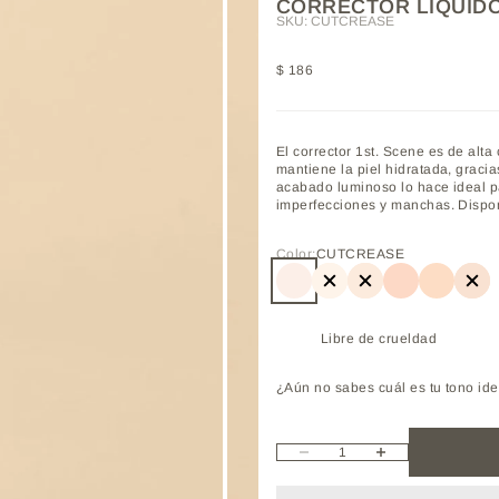
CORRECTOR LÍQUIDO
SKU: CUTCREASE
Precio de oferta
$ 186
El corrector 1st. Scene es de alta
mantiene la piel hidratada, gracia
acabado luminoso lo hace ideal p
imperfecciones y manchas. Dispon
Color:
CUTCREASE
CUTCREASE
NEUTRALIZER
VANILLA
NUDE
BEIGE
CI
 11
lo 12
ículo 13
rtículo 14
l artículo 15
Libre de crueldad
¿Aún no sabes cuál es tu tono id
Reducir cantidad
Aumentar cantidad