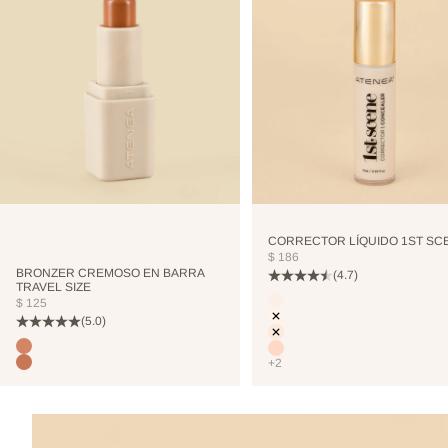
CORRECTOR LÍQUIDO 1ST SC
PRECIO DE OFERTA
$ 186
BRONZER CREMOSO EN BARRA
(4.7)
TRAVEL SIZE
Color
PRECIO DE OFERTA
$ 125
CUTCREASE
(5.0)
NEUTRALIZER
VANILLA
Color
TERRANOVA
NUDE
+2
TOSTEDCOCONUT