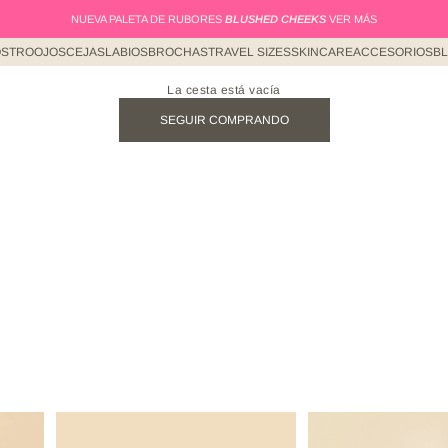
NUEVA PALETA DE RUBORES
BLUSHED CHEEKS
VER MÁS
STRO
OJOS
CEJAS
LABIOS
BROCHAS
TRAVEL SIZES
SKINCARE
ACCESORIOS
B
La cesta está vacía
SEGUIR COMPRANDO