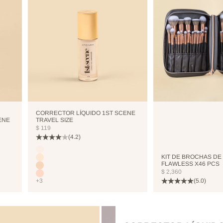
CORRECTOR LÍQUIDO 1ST SCENE
ENE
TRAVEL SIZE
PRECIO DE OFERTA
$ 119
(4.2)
Color
CUTCREASE
KIT DE BROCHAS DE
NEUTRALIZER
FLAWLESS X46 PCS
VANILLA
PRECIO DE OFERTA
$ 2,360
NUDE
(5.0)
+3