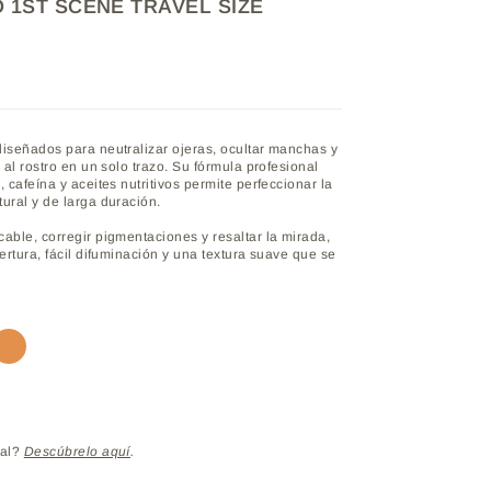
 1ST SCENE TRAVEL SIZE
iseñados para neutralizar ojeras, ocultar manchas y
 al rostro en un solo trazo. Su fórmula profesional
 cafeína y aceites nutritivos permite perfeccionar la
ural y de larga duración.
able, corregir pigmentaciones y resaltar la mirada,
ertura, fácil difuminación y una textura suave que se
NNAMON
MAPLE
eal?
Descúbrelo aquí
.