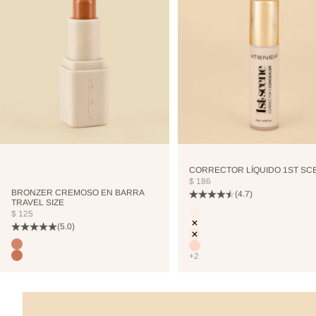
CORRECTOR LÍQUIDO 1ST SC
PRECIO DE OFERTA
$ 186
BRONZER CREMOSO EN BARRA
(4.7)
TRAVEL SIZE
Color
PRECIO DE OFERTA
$ 125
CUTCREASE
(5.0)
NEUTRALIZER
VANILLA
Color
TERRANOVA
NUDE
+2
TOSTEDCOCONUT