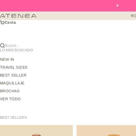
Ir al contenido
Anterior
RO
Atenea Beauty mx
Cesta
Buscar…
LO MÁS BUSCADO
NEW IN
TRAVEL SIZES
BEST SELLER
MAQUILLAJE
BROCHAS
VER TODO
BEST SELLERS