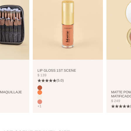
LIP GLOSS 1ST SCENE
PRECIO DE OFERTA
$ 139
(5.0)
Color
COCO
 MAQUILLAJE
MATTE POW
CORALHAZE
MATIFICAD
COOLICE
PRECIO DE
$ 249
BRIGHTPINK
+1