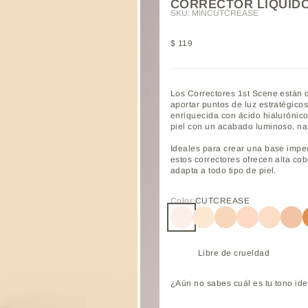
CORRECTOR LÍQUIDO
SKU: MINCUTCREASE
Precio de oferta
$ 119
Los Correctores 1st Scene están d
aportar puntos de luz estratégicos
enriquecida con ácido hialurónico,
piel con un acabado luminoso, nat
Ideales para crear una base impec
estos correctores ofrecen alta cob
adapta a todo tipo de piel.
12
o 13
culo 14
tículo 15
 artículo 16
al artículo 17
Ir al artículo 18
Color:
CUTCREASE
CUTCREASE
NEUTRALIZER
VANILLA
NUDE
BEIGE
CI
Libre de crueldad
¿Aún no sabes cuál es tu tono id