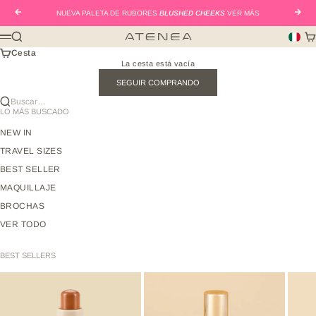
Ir al contenido
Anterior
Sigui
NUEVA PALETA DE RUBORES
BLUSHED CHEEKS
VER MÁS
Buscar
Car
Atenea Beauty mx
Menú
Cesta
La cesta está vacía
SEGUIR COMPRANDO
Buscar…
LO MÁS BUSCADO
NEW IN
TRAVEL SIZES
BEST SELLER
MAQUILLAJE
BROCHAS
VER TODO
BEST SELLERS