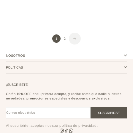
BROCHA DUO DIFUMINADORAS
BROCHA DUO PLANA CREMA Y
REDONDA Y LÁPIZ
DIFUMINADORA
PRECIO DE OFERTA
PRECIO DE OFERTA
$ 89
$ 89
1
2
NOSOTROS
POLITICAS
¡SUSCRÍBETE!
Obtén
10% OFF
en tu primera compra, y recibe antes que nadie nuestras
novedades, promociones especiales y descuentos exclusivos.
Correo electrónico
SUSCRIBIRSE
Al suscribirte, aceptas nuestra política de privacidad.