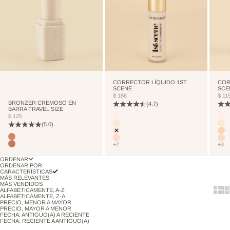
CORRECTOR LÍQUIDO 1ST
COR
SCENE
SCE
PRECIO DE OFERTA
PRE
$ 186
$ 11
BRONZER CREMOSO EN
(4.7)
BARRA TRAVEL SIZE
PRECIO DE OFERTA
Color
Colo
$ 125
CUTCREASE
CU
(5.0)
NEUTRALIZER
NE
VANILLA
VA
Color
TERRANOVA
NUDE
NU
+2
+3
TOSTEDCOCONUT
ORDENAR
ORDENAR POR
CARACTERÍSTICAS
MÁS RELEVANTES
MÁS VENDIDOS
Show 
Sh
ALFABÉTICAMENTE, A-Z
ALFABÉTICAMENTE, Z-A
PRECIO, MENOR A MAYOR
PRECIO, MAYOR A MENOR
FECHA: ANTIGUO(A) A RECIENTE
FECHA: RECIENTE A ANTIGUO(A)