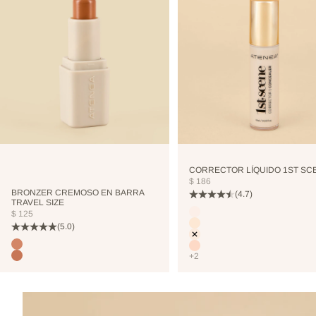
CORRECTOR LÍQUIDO 1ST SC
PRECIO DE OFERTA
$ 186
BRONZER CREMOSO EN BARRA
(4.7)
TRAVEL SIZE
Color
PRECIO DE OFERTA
$ 125
CUTCREASE
(5.0)
NEUTRALIZER
VANILLA
Color
TERRANOVA
NUDE
+2
TOSTEDCOCONUT