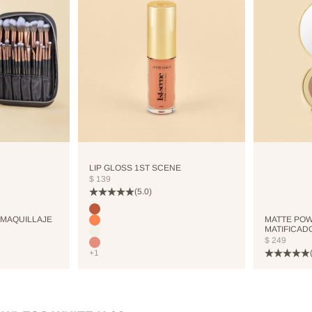
LIP GLOSS 1ST SCENE
PRECIO DE OFERTA
$ 139
(5.0)
Color
COCO
 MAQUILLAJE
MATTE POW
CORALHAZE
MATIFICAD
COOLICE
PRECIO DE
$ 249
BRIGHTPINK
+1