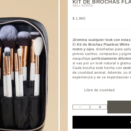
KIT DE BROCHAS FL
SKU: KITAT8
Precio de oferta
$ 1,990
¡
Domina
cualquier
look
con
esta
El
Kit
de
Brochas
Flawless
White
rostro
y
ojos
,
diseñadas
para
apl
polvos
sueltos,
compactos
y
pigm
maquillaje
perfectamente
difumi
si
vas
por
un
look
natural
o
glamu
Cada
brocha
está
hecha
con
cer
de
crueldad
animal.
Además,
su
d
experiencia
y
se
ve
espectacular
Libre de crueldad
Reducir cantidad
Aumentar cantidad