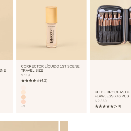
CORRECTOR LÍQUIDO 1ST SCENE
ENE
TRAVEL SIZE
PRECIO DE OFERTA
$ 119
(4.2)
Color
CUTCREASE
KIT DE BROCHAS DE
NEUTRALIZER
FLAWLESS X46 PCS
VANILLA
PRECIO DE OFERTA
$ 2,360
NUDE
(5.0)
+3