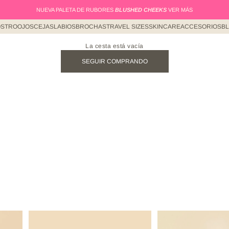
NUEVA PALETA DE RUBORES
BLUSHED CHEEKS
VER MÁS
STRO
OJOS
CEJAS
LABIOS
BROCHAS
TRAVEL SIZES
SKINCARE
ACCESORIOS
B
La cesta está vacía
SEGUIR COMPRANDO