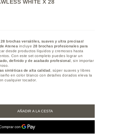
AWLESS WHITE X 28
s
28
brochas
versátiles,
suaves
y
ultra
precisas!
de
Atenea
incluye
28
brochas
profesionales
para
icar
desde
productos
líquidos
y
cremosos
hasta
entos.
Con
este
set
completo
puedes
lograr
un
nado,
definido
y
de
acabado
profesional
,
sin
importar
roso.
das
sintéticas
de
alta
calidad
,
súper
suaves
y
libres
iseño
en
color
blanco
con
detalles
dorados
eleva
la
en
cualquier
tocador.
AÑADIR A LA CESTA