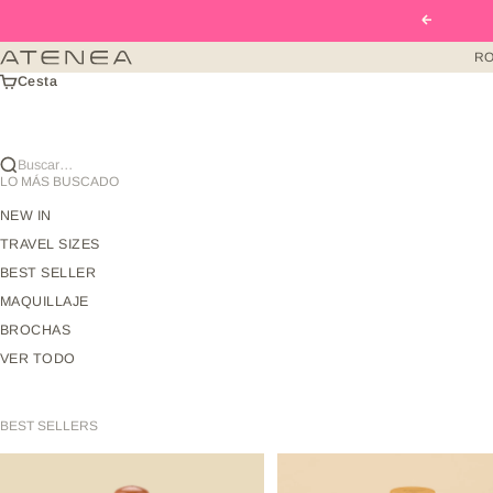
Ir al contenido
Anterior
RO
Atenea Beauty mx
Cesta
Buscar…
LO MÁS BUSCADO
NEW IN
TRAVEL SIZES
BEST SELLER
MAQUILLAJE
BROCHAS
VER TODO
BEST SELLERS