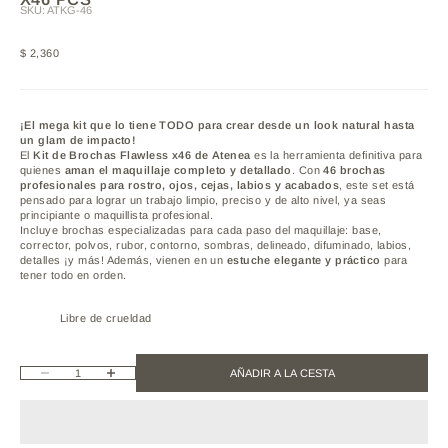
SKU: ATKG-46
Precio de oferta
$ 2,360
¡
El
mega
kit
que
lo
tiene
TODO
para
crear
desde
un
look
natural
hasta
un
glam
de
impacto!
El
Kit
de
Brochas
Flawless
x46
de
Atenea
es
la
herramienta
definitiva
para
quienes
aman
el
maquillaje
completo
y
detallado
.
Con
46
brochas
profesionales
para
rostro,
ojos,
cejas,
labios
y
acabados
,
este
set
está
pensado
para
lograr
un
trabajo
limpio,
preciso
y
de
alto
nivel,
ya
seas
principiante
o
maquillista
profesional.
Incluye
brochas
especializadas
para
cada
paso
del
maquillaje:
base,
corrector,
polvos,
rubor,
contorno,
sombras,
delineado,
difuminado,
labios,
detalles ¡
y
más!
Además,
vienen
en
un
estuche
elegante
y
práctico
para
tener
todo
en
orden.
Libre de crueldad
Reducir cantidad
Aumentar cantidad
AÑADIR A LA CESTA