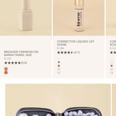
CORRECTOR LÍQUIDO 1ST
COR
SCENE
SCE
PRECIO DE OFERTA
PRE
$ 186
$ 11
BRONZER CREMOSO EN
(4.7)
BARRA TRAVEL SIZE
PRECIO DE OFERTA
Color
Colo
$ 125
CUTCREASE
CU
(5.0)
NEUTRALIZER
NE
VANILLA
VA
Color
TERRANOVA
NUDE
NU
+2
+3
TOSTEDCOCONUT