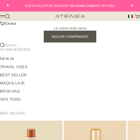
Ir al contenido
Anterior
Sigui
NUEVA PALETA DE RUBORES
BLUSHED CHEEKS
VER MÁS
Buscar
Car
Atenea Beauty mx
Menú
Cesta
La cesta está vacía
SEGUIR COMPRANDO
Buscar…
LO MÁS BUSCADO
NEW IN
TRAVEL SIZES
BEST SELLER
MAQUILLAJE
BROCHAS
VER TODO
BEST SELLERS