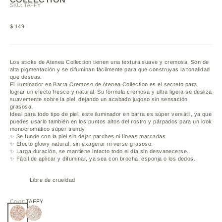
SKU: TAFFY
Precio de oferta
$ 149
Los sticks de Atenea Collection tienen una textura suave y cremosa. Son de
alta pigmentación y se difuminan fácilmente para que construyas la tonalidad
que deseas.
El Iluminador en Barra Cremoso de Atenea Collection es el secreto para
lograr un efecto fresco y natural. Su fórmula cremosa y ultra ligera se desliza
suavemente sobre la piel, dejando un acabado jugoso sin sensación
grasosa.
Ideal para todo tipo de piel, este iluminador en barra es súper versátil, ya que
puedes usarlo también en los puntos altos del rostro y párpados para un look
monocromático súper trendy.
✨ Se funde con la piel sin dejar parches ni líneas marcadas.
✨ Efecto glowy natural, sin exagerar ni verse grasoso.
✨ Larga duración, se mantiene intacto todo el día sin desvanecerse.
✨ Fácil de aplicar y difuminar, ya sea con brocha, esponja o los dedos.
Libre de crueldad
Color:
TAFFY
TAFFY
SUNSHINE