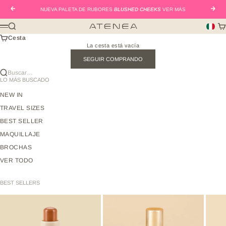
Ir al contenido
Anterior
Sigui
NUEVA PALETA DE RUBORES
BLUSHED CHEEKS
VER MÁS
Buscar
Car
Atenea Beauty mx
Menú
Cesta
La cesta está vacía
SEGUIR COMPRANDO
Buscar…
LO MÁS BUSCADO
NEW IN
TRAVEL SIZES
BEST SELLER
MAQUILLAJE
BROCHAS
VER TODO
BEST SELLERS