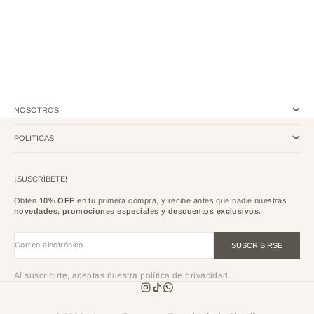
BROCHA DUO KABUKI Y
CORRECTOR
PRECIO DE OFERTA
$ 169
(4.3)
NOSOTROS
POLITICAS
¡SUSCRÍBETE!
Obtén
10% OFF
en tu primera compra, y recibe antes que nadie nuestras
novedades, promociones especiales y descuentos exclusivos.
Correo electrónico
SUSCRIBIRSE
Al suscribirte, aceptas nuestra política de privacidad.