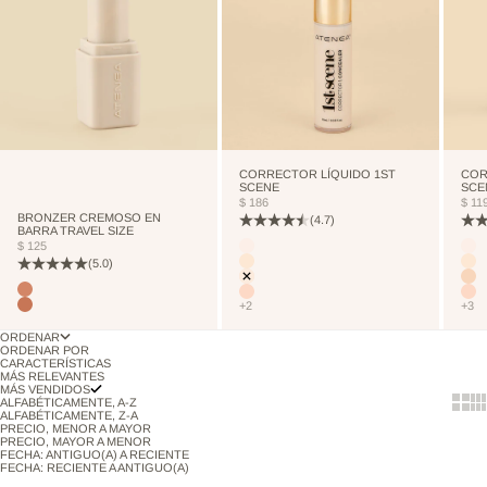
CORRECTOR LÍQUIDO 1ST
COR
SCENE
SCE
PRECIO DE OFERTA
PRE
$ 186
$ 11
BRONZER CREMOSO EN
(4.7)
BARRA TRAVEL SIZE
PRECIO DE OFERTA
Color
Colo
$ 125
CUTCREASE
CU
(5.0)
NEUTRALIZER
NE
VANILLA
VA
Color
TERRANOVA
NUDE
NU
+2
+3
TOSTEDCOCONUT
ORDENAR
ORDENAR POR
CARACTERÍSTICAS
MÁS RELEVANTES
MÁS VENDIDOS
Show 
Sh
ALFABÉTICAMENTE, A-Z
ALFABÉTICAMENTE, Z-A
PRECIO, MENOR A MAYOR
PRECIO, MAYOR A MENOR
FECHA: ANTIGUO(A) A RECIENTE
FECHA: RECIENTE A ANTIGUO(A)