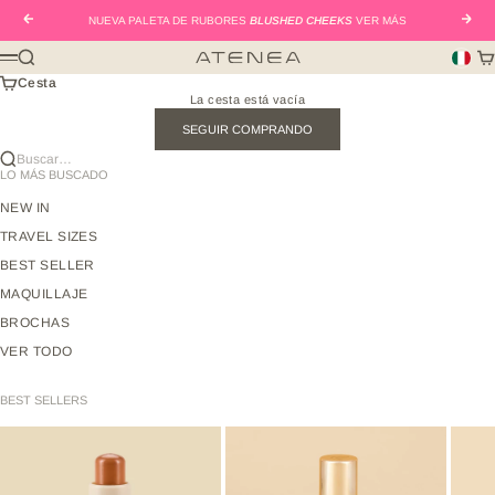
Ir al contenido
Anterior
Sigui
NUEVA PALETA DE RUBORES
BLUSHED CHEEKS
VER MÁS
Buscar
Car
Atenea Beauty mx
Menú
Cesta
La cesta está vacía
SEGUIR COMPRANDO
Buscar…
LO MÁS BUSCADO
NEW IN
TRAVEL SIZES
BEST SELLER
MAQUILLAJE
BROCHAS
VER TODO
BEST SELLERS