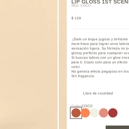
LIP GLOSS 1ST SCEN
SKU: COCO
Precio de oferta
$ 139
¡Dale un toque jugoso y brillante
must-have para lograr unos labios 
sensación ligera. Su fórmula no 
glossy perfecto para cualquier oc
Si buscas labios con un glow irresi
para ti. Úsalo solo para un efecto 
color.
No genera efecto pegajoso en los 
Sin fragancia
Libre de crueldad
Color:
COCO
COCO
CORALHAZE
COOLICE
BRIGHTPINK
SHELLC