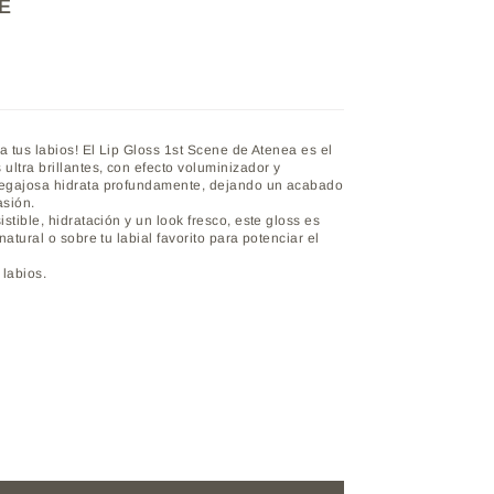
E
 a tus labios! El Lip Gloss 1st Scene de Atenea es el
ultra brillantes, con efecto voluminizador y
pegajosa hidrata profundamente, dejando un acabado
asión.
stible, hidratación y un look fresco, este gloss es
natural o sobre tu labial favorito para potenciar el
labios.
ORAL