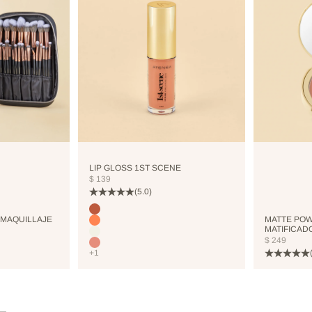
LIP GLOSS 1ST SCENE
PRECIO DE OFERTA
$ 139
(5.0)
Color
COCO
 MAQUILLAJE
MATTE POW
CORALHAZE
MATIFICAD
COOLICE
PRECIO DE
$ 249
BRIGHTPINK
+1