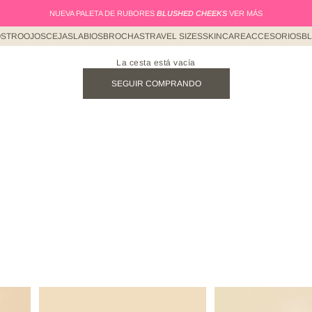
NUEVA PALETA DE RUBORES
BLUSHED CHEEKS
VER MÁS
STRO
OJOS
CEJAS
LABIOS
BROCHAS
TRAVEL SIZES
SKINCARE
ACCESORIOS
B
La cesta está vacía
SEGUIR COMPRANDO