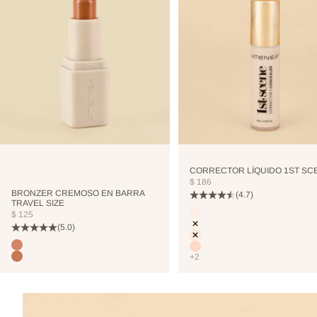
CORRECTOR LÍQUIDO 1ST SC
PRECIO DE OFERTA
$ 186
BRONZER CREMOSO EN BARRA
(4.7)
TRAVEL SIZE
Color
PRECIO DE OFERTA
$ 125
CUTCREASE
(5.0)
NEUTRALIZER
VANILLA
Color
TERRANOVA
NUDE
+2
TOSTEDCOCONUT