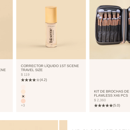
CORRECTOR LÍQUIDO 1ST SCENE
ENE
TRAVEL SIZE
PRECIO DE OFERTA
$ 119
(4.2)
Color
CUTCREASE
KIT DE BROCHAS DE
NEUTRALIZER
FLAWLESS X46 PCS
VANILLA
PRECIO DE OFERTA
$ 2,360
NUDE
(5.0)
+3