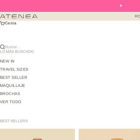
Ir al contenido
Anterior
RO
Atenea Beauty mx
Cesta
Buscar…
LO MÁS BUSCADO
NEW IN
TRAVEL SIZES
BEST SELLER
MAQUILLAJE
BROCHAS
VER TODO
BEST SELLERS