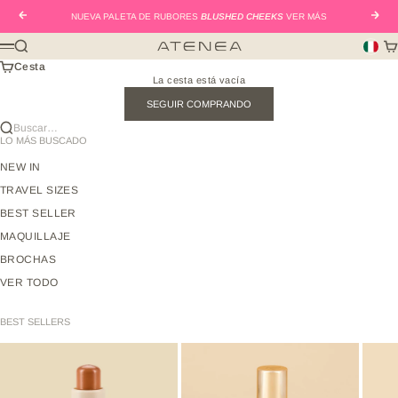
Ir al contenido
Anterior
Sigui
NUEVA PALETA DE RUBORES
BLUSHED CHEEKS
VER MÁS
Buscar
Car
Atenea Beauty mx
Menú
Cesta
La cesta está vacía
SEGUIR COMPRANDO
Buscar…
LO MÁS BUSCADO
NEW IN
TRAVEL SIZES
BEST SELLER
MAQUILLAJE
BROCHAS
VER TODO
BEST SELLERS