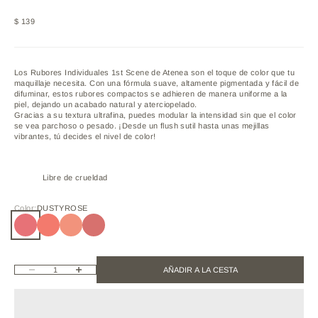
Precio de oferta
$ 139
Los Rubores Individuales 1st Scene de Atenea son el toque de color que tu
maquillaje necesita. Con una fórmula suave, altamente pigmentada y fácil de
difuminar, estos rubores compactos se adhieren de manera uniforme a la
piel, dejando un acabado natural y aterciopelado.
Gracias a su textura ultrafina, puedes modular la intensidad sin que el color
se vea parchoso o pesado. ¡Desde un flush sutil hasta unas mejillas
vibrantes, tú decides el nivel de color!
Libre de crueldad
Color:
DUSTYROSE
DUSTYROSE
SALMON
PEACHMELBA
PINKPEARL
Reducir cantidad
Aumentar cantidad
AÑADIR A LA CESTA