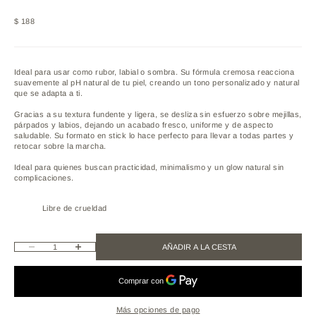
Precio de oferta
$ 188
Ideal para usar como rubor, labial o sombra. Su fórmula cremosa reacciona
suavemente al pH natural de tu piel, creando un tono personalizado y natural
que se adapta a ti.
Gracias a su textura fundente y ligera, se desliza sin esfuerzo sobre mejillas,
párpados y labios, dejando un acabado fresco, uniforme y de aspecto
saludable. Su formato en stick lo hace perfecto para llevar a todas partes y
retocar sobre la marcha.
Ideal para quienes buscan practicidad, minimalismo y un glow natural sin
complicaciones.
Libre de crueldad
Reducir cantidad
Aumentar cantidad
AÑADIR A LA CESTA
Más opciones de pago