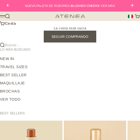
Ir al contenido
Anterior
Sigui
NUEVA PALETA DE RUBORES
BLUSHED CHEEKS
VER MÁS
Buscar
Car
Atenea Beauty mx
Menú
Cesta
La cesta está vacía
SEGUIR COMPRANDO
Buscar…
LO MÁS BUSCADO
NEW IN
TRAVEL SIZES
BEST SELLER
MAQUILLAJE
BROCHAS
VER TODO
BEST SELLERS