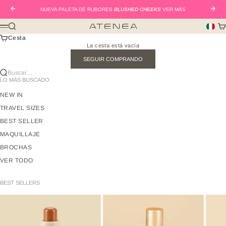
Ir al contenido
Anterior
Sigui
NUEVA PALETA DE RUBORES
BLUSHED CHEEKS
VER MÁS
Buscar
Car
Atenea Beauty mx
Menú
Cesta
La cesta está vacía
SEGUIR COMPRANDO
Buscar…
LO MÁS BUSCADO
NEW IN
TRAVEL SIZES
BEST SELLER
MAQUILLAJE
BROCHAS
VER TODO
BEST SELLERS