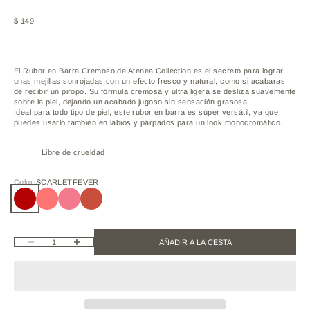
Precio de oferta
$ 149
El Rubor en Barra Cremoso de Atenea Collection es el secreto para lograr
unas mejillas sonrojadas con un efecto fresco y natural, como si acabaras
de recibir un piropo. Su fórmula cremosa y ultra ligera se desliza suavemente
sobre la piel, dejando un acabado jugoso sin sensación grasosa.
Ideal para todo tipo de piel, este rubor en barra es súper versátil, ya que
puedes usarlo también en labios y párpados para un look monocromático.
Libre de crueldad
Color:
SCARLETFEVER
SCARLETFEVER
PINKCHAI
SUGARPLUM
CHERRYPIE
Reducir cantidad
Aumentar cantidad
AÑADIR A LA CESTA