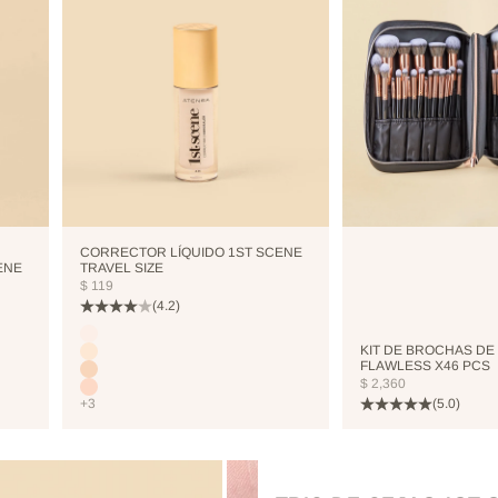
CORRECTOR LÍQUIDO 1ST SCENE
ENE
TRAVEL SIZE
PRECIO DE OFERTA
$ 119
(4.2)
Color
CUTCREASE
KIT DE BROCHAS DE
NEUTRALIZER
FLAWLESS X46 PCS
VANILLA
PRECIO DE OFERTA
$ 2,360
NUDE
(5.0)
+3