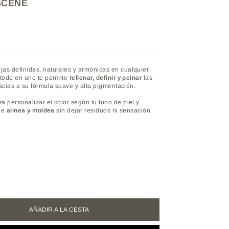
SCENE
as definidas, naturales y armónicas en cualquier
 todo en uno te permite
rellenar, definir y peinar
las
racias a su fórmula suave y alta pigmentación.
 personalizar el color según tu tono de piel y
que
alinea y moldea
sin dejar residuos ni sensación
AÑADIR A LA CESTA