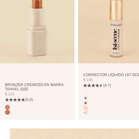
CORRECTOR LÍQUIDO 1ST SC
PRECIO DE OFERTA
$ 186
BRONZER CREMOSO EN BARRA
(4.7)
TRAVEL SIZE
Color
PRECIO DE OFERTA
$ 125
CUTCREASE
(5.0)
NEUTRALIZER
VANILLA
Color
TERRANOVA
NUDE
+2
TOSTEDCOCONUT