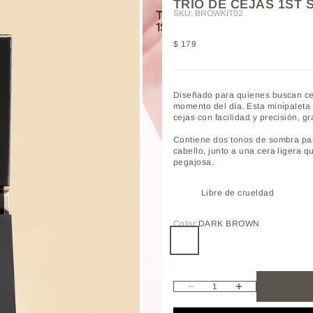
TRIO DE CEJAS 1ST 
SKU: BROWKIT02
Precio de oferta
$ 179
Diseñado para quienes buscan cej
momento del día. Esta minipaleta
cejas con facilidad y precisión, g
Contiene dos tonos de sombra para
cabello, junto a una cera ligera 
pegajosa.
Libre de crueldad
Color:
DARK BROWN
DARK BROWN
LIGHT BROWN
Reducir cantidad
Aumentar cantidad