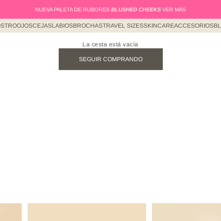
NUEVA PALETA DE RUBORES
BLUSHED CHEEKS
VER MÁS
STRO
OJOS
CEJAS
LABIOS
BROCHAS
TRAVEL SIZES
SKINCARE
ACCESORIOS
B
La cesta está vacía
SEGUIR COMPRANDO