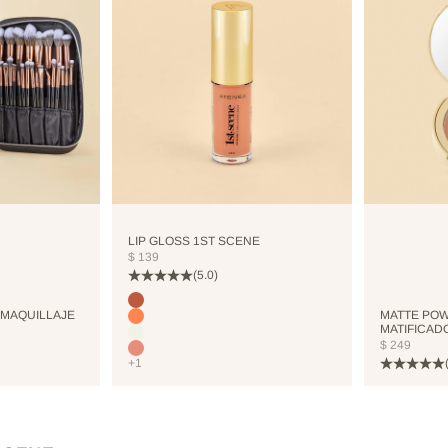
LIP GLOSS 1ST SCENE
PRECIO DE OFERTA
$ 139
(5.0)
Color
COCO
 MAQUILLAJE
MATTE POW
CORALHAZE
MATIFICAD
COOLICE
PRECIO DE
$ 249
BRIGHTPINK
+1