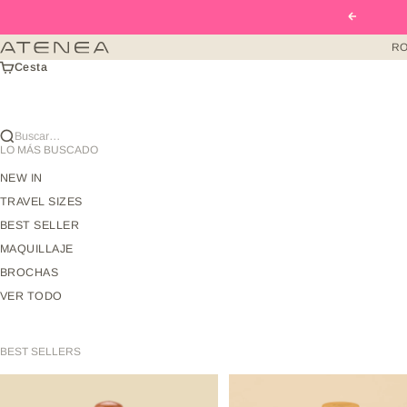
Ir al contenido
Anterior
RO
Atenea Beauty mx
Cesta
Buscar…
LO MÁS BUSCADO
NEW IN
TRAVEL SIZES
BEST SELLER
MAQUILLAJE
BROCHAS
VER TODO
BEST SELLERS