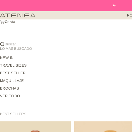
Ir al contenido
Anterior
RO
Atenea Beauty mx
Cesta
Buscar…
LO MÁS BUSCADO
NEW IN
TRAVEL SIZES
BEST SELLER
MAQUILLAJE
BROCHAS
VER TODO
BEST SELLERS