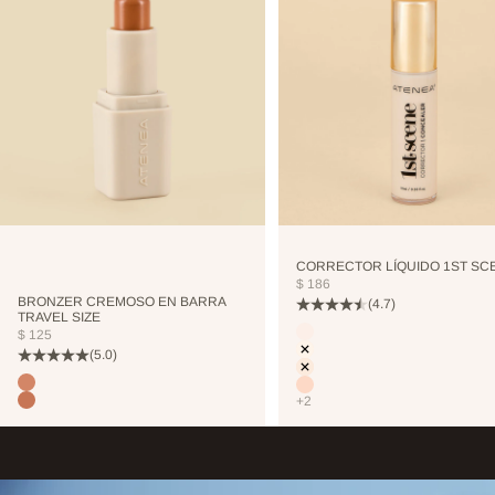
CORRECTOR LÍQUIDO 1ST SC
PRECIO DE OFERTA
$ 186
BRONZER CREMOSO EN BARRA
(4.7)
TRAVEL SIZE
Color
PRECIO DE OFERTA
$ 125
CUTCREASE
(5.0)
NEUTRALIZER
VANILLA
Color
TERRANOVA
NUDE
+2
TOSTEDCOCONUT