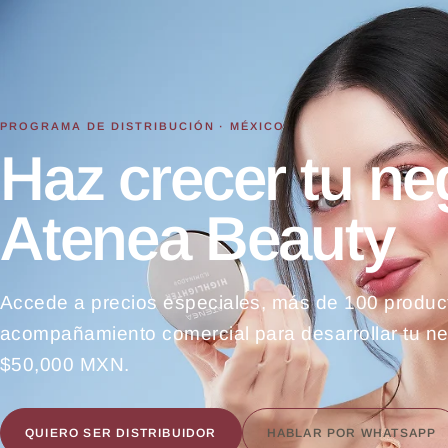
PROGRAMA DE DISTRIBUCIÓN · MÉXICO
Haz crecer tu ne
Atenea Beauty
Accede a precios especiales, más de 100 product
acompañamiento comercial para desarrollar tu n
$50,000 MXN.
QUIERO SER DISTRIBUIDOR
HABLAR POR WHATSAPP