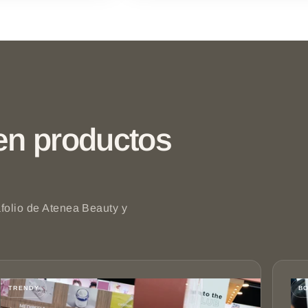
ten productos
afolio de Atenea Beauty y
TRENDY
BO