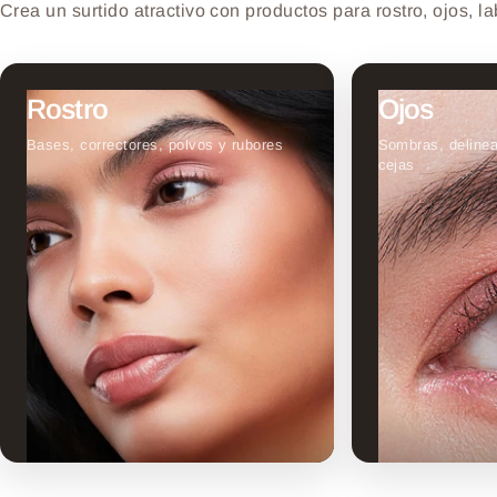
Crea un surtido atractivo con productos para rostro, ojos, l
Rostro
Ojos
Bases, correctores, polvos y rubores
Sombras, deline
cejas