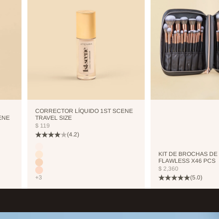
CORRECTOR LÍQUIDO 1ST SCENE
ENE
TRAVEL SIZE
PRECIO DE OFERTA
$ 119
(4.2)
Color
CUTCREASE
KIT DE BROCHAS DE
NEUTRALIZER
FLAWLESS X46 PCS
VANILLA
PRECIO DE OFERTA
$ 2,360
NUDE
(5.0)
+3