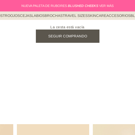
NUEVA PALETA DE RUBORES
BLUSHED CHEEKS
VER MÁS
STRO
OJOS
CEJAS
LABIOS
BROCHAS
TRAVEL SIZES
SKINCARE
ACCESORIOS
B
La cesta está vacía
SEGUIR COMPRANDO