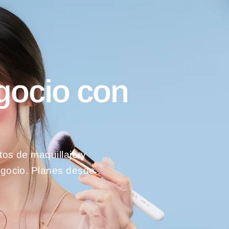
gocio con
os de maquillaje y
egocio. Planes desde