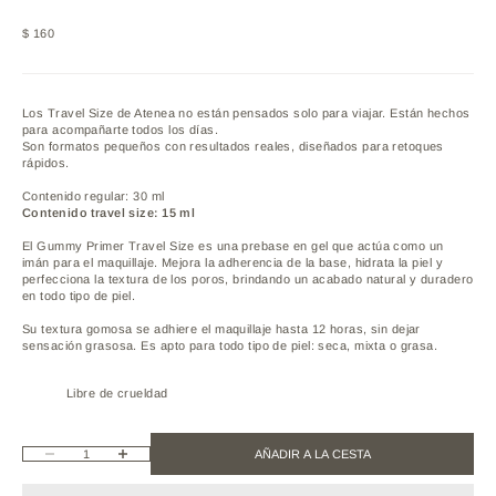
Precio de oferta
$ 160
Los Travel Size de Atenea no están pensados solo para viajar. Están hechos
para acompañarte todos los días.
Son formatos pequeños con resultados reales, diseñados para retoques
rápidos.
Contenido regular: 30 ml
Contenido travel size: 15 ml
El Gummy Primer Travel Size es una prebase en gel que actúa como un
imán para el maquillaje. Mejora la adherencia de la base, hidrata la piel y
perfecciona la textura de los poros, brindando un acabado natural y duradero
en todo tipo de piel.
Su textura gomosa se adhiere el maquillaje hasta 12 horas, sin dejar
sensación grasosa. Es apto para todo tipo de piel: seca, mixta o grasa.
Libre de crueldad
Reducir cantidad
Aumentar cantidad
AÑADIR A LA CESTA