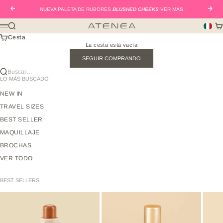
Ir al contenido
Anterior
Sigui
NUEVA PALETA DE RUBORES
BLUSHED CHEEKS
VER MÁS
Buscar
Car
Atenea Beauty mx
Menú
Cesta
La cesta está vacía
SEGUIR COMPRANDO
Buscar…
LO MÁS BUSCADO
NEW IN
TRAVEL SIZES
BEST SELLER
MAQUILLAJE
BROCHAS
VER TODO
BEST SELLERS