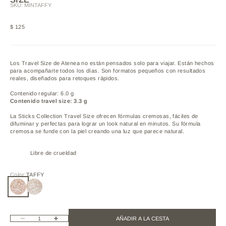
SKU: MINTAFFY
Precio de oferta
$ 125
Los Travel Size de Atenea no están pensados solo para viajar. Están hechos
para acompañarte todos los días. Son formatos pequeños con resultados
reales, diseñados para retoques rápidos.
Contenido regular: 6.0 g
Contenido travel size: 3.3 g
La Sticks Collection Travel Size ofrecen fórmulas cremosas, fáciles de
difuminar y perfectas para lograr un look natural en minutos. Su fórmula
cremosa se funde con la piel creando una luz que parece natural.
Libre de crueldad
Color:
TAFFY
TAFFY
SUNSHINE
Reducir cantidad
Aumentar cantidad
AÑADIR A LA CESTA