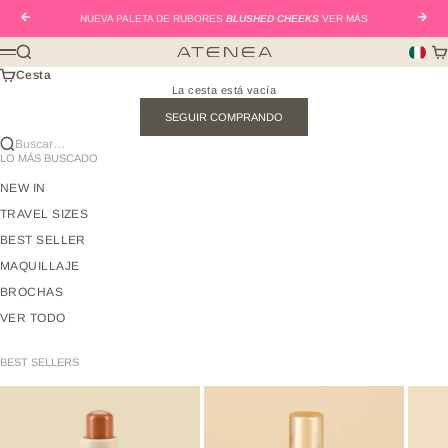
Ir al contenido
Anterior
Sigui
NUEVA PALETA DE RUBORES
BLUSHED CHEEKS
VER MÁS
Buscar
Car
Atenea Beauty mx
Menú
Cesta
La cesta está vacía
SEGUIR COMPRANDO
Buscar…
LO MÁS BUSCADO
NEW IN
TRAVEL SIZES
BEST SELLER
MAQUILLAJE
BROCHAS
VER TODO
BEST SELLERS